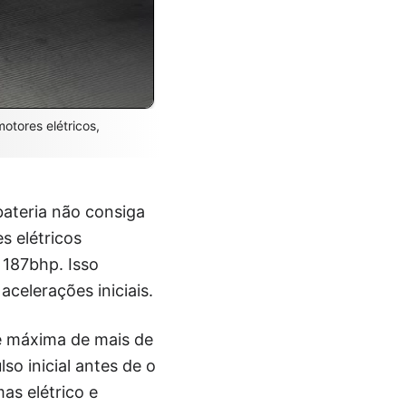
otores elétricos,
bateria não consiga
s elétricos
 187bhp. Isso
celerações iniciais.
e máxima de mais de
so inicial antes de o
as elétrico e