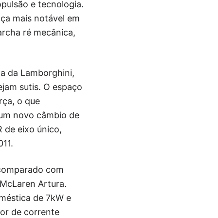
pulsão e tecnologia.
ça mais notável em
archa ré mecânica,
ca da Lamborghini,
jam sutis. O espaço
rça, o que
 um novo câmbio de
 de eixo único,
11.
e comparado com
 McLaren Artura.
oméstica de 7kW e
or de corrente