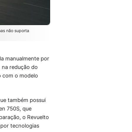
as não suporta
tada manualmente por
a na redução do
ão com o modelo
 que também possui
ren 750S, que
aração, o Revuelto
por tecnologias