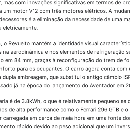
, mas com inovações significativas em termos de pro
 um motor V12 com três motores elétricos. A mudan
edecessores é a eliminação da necessidade de uma m
a eletricamente.
 o Revuelto mantém a identidade visual característi
na aerodinâmica e nos elementos de refrigeração se
do em 84 mm, graças à reconfiguração do trem de fo
nforto para os ocupantes. O carro agora conta com
 dupla embreagem, que substitui o antigo câmbio ISR
ssado já na época do lançamento do Aventador em 20
eria é de 3.8kWh, o que é relativamente pequeno s
idos de alta performance como o Ferrari 296 GTB e o
er carregada em cerca de meia hora em uma fonte d
mento rápido devido ao peso adicional que um invers