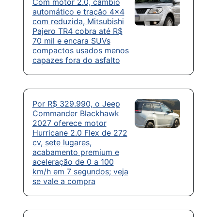
Com motor 2.0, câmbio
automático e tração 4×4
com reduzida, Mitsubishi
Pajero TR4 cobra até R$
70 mil e encara SUVs
compactos usados menos
capazes fora do asfalto
Por R$ 329.990, o Jeep
Commander Blackhawk
2027 oferece motor
Hurricane 2.0 Flex de 272
cv, sete lugares,
acabamento premium e
aceleração de 0 a 100
km/h em 7 segundos; veja
se vale a compra