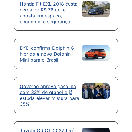
Honda Fit EXL 2018 custa
cerca de R$ 78 mil e
aposta em espaço,
economia e segurança
BYD confirma Dolphin G
híbrido e novo Dolphin
Mini para o Brasil
Governo aprova gasolina
com 32% de etanol e já
estuda elevar mistura para
35%
Toyota GR GT 2027 terá