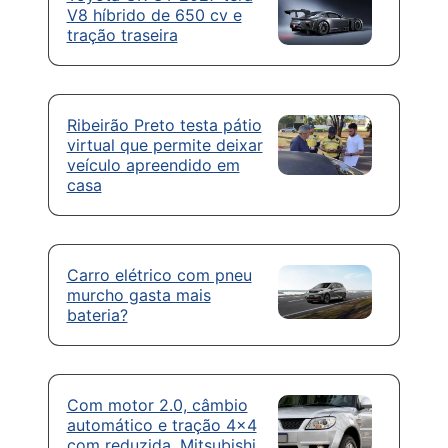
V8 híbrido de 650 cv e
tração traseira
Ribeirão Preto testa pátio
virtual que permite deixar
veículo apreendido em
casa
Carro elétrico com pneu
murcho gasta mais
bateria?
Com motor 2.0, câmbio
automático e tração 4×4
com reduzida, Mitsubishi