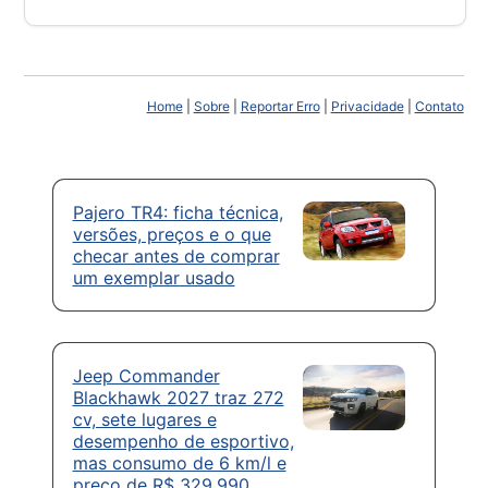
Home
|
Sobre
|
Reportar Erro
|
Privacidade
|
Contato
Pajero TR4: ficha técnica,
versões, preços e o que
checar antes de comprar
um exemplar usado
Jeep Commander
Blackhawk 2027 traz 272
cv, sete lugares e
desempenho de esportivo,
mas consumo de 6 km/l e
preço de R$ 329.990