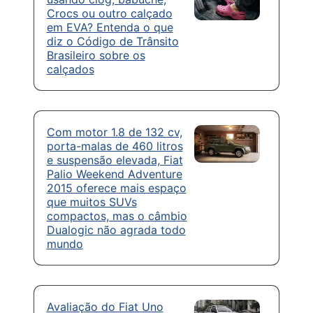
Crocs ou outro calçado
em EVA? Entenda o que
diz o Código de Trânsito
Brasileiro sobre os
calçados
Com motor 1.8 de 132 cv,
porta-malas de 460 litros
e suspensão elevada, Fiat
Palio Weekend Adventure
2015 oferece mais espaço
que muitos SUVs
compactos, mas o câmbio
Dualogic não agrada todo
mundo
Avaliação do Fiat Uno