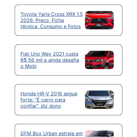
Toyota Yaris Cross XRX 1.5
2026: Preço, Ficha
técnica, Consumo e Fotos
Fiat Uno Way 2021 custa
R$ 56 mil e ainda desafia
o Mobi
Honda HR-V 2016 segue
forte: “É carro para
confiar”, diz dono
DFM Box Urban estreia em