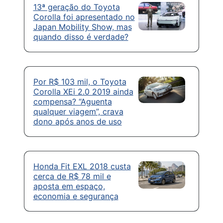
13ª geração do Toyota
Corolla foi apresentado no
Japan Mobility Show, mas
quando disso é verdade?
Por R$ 103 mil, o Toyota
Corolla XEi 2.0 2019 ainda
compensa? “Aguenta
qualquer viagem”, crava
dono após anos de uso
Honda Fit EXL 2018 custa
cerca de R$ 78 mil e
aposta em espaço,
economia e segurança