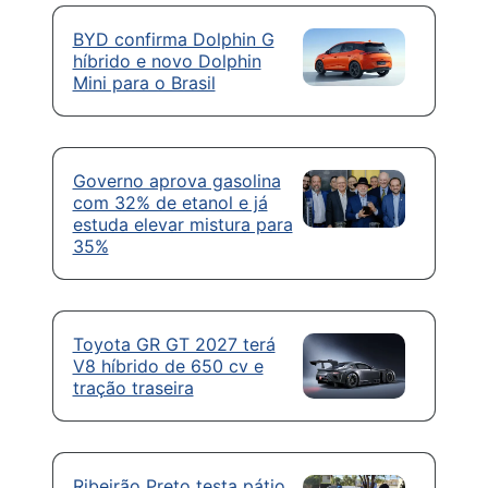
BYD confirma Dolphin G
híbrido e novo Dolphin
Mini para o Brasil
Governo aprova gasolina
com 32% de etanol e já
estuda elevar mistura para
35%
Toyota GR GT 2027 terá
V8 híbrido de 650 cv e
tração traseira
Ribeirão Preto testa pátio