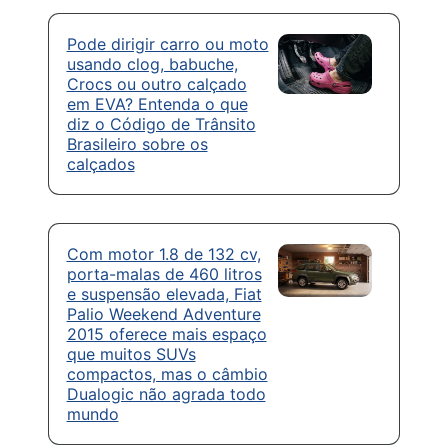
Pode dirigir carro ou moto
usando clog, babuche,
Crocs ou outro calçado
em EVA? Entenda o que
diz o Código de Trânsito
Brasileiro sobre os
calçados
Com motor 1.8 de 132 cv,
porta-malas de 460 litros
e suspensão elevada, Fiat
Palio Weekend Adventure
2015 oferece mais espaço
que muitos SUVs
compactos, mas o câmbio
Dualogic não agrada todo
mundo