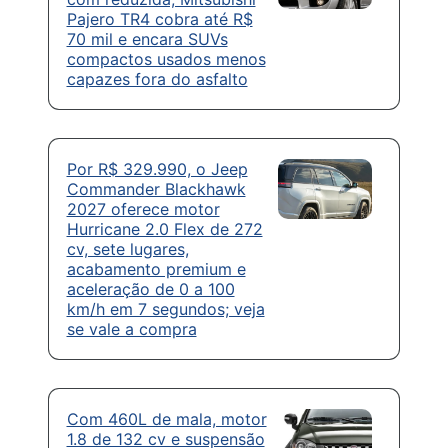
Pajero TR4 cobra até R$
70 mil e encara SUVs
compactos usados menos
capazes fora do asfalto
Por R$ 329.990, o Jeep
Commander Blackhawk
2027 oferece motor
Hurricane 2.0 Flex de 272
cv, sete lugares,
acabamento premium e
aceleração de 0 a 100
km/h em 7 segundos; veja
se vale a compra
Com 460L de mala, motor
1.8 de 132 cv e suspensão