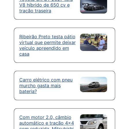
V8 híbrido de 650 cv e
tração traseira
Ribeirão Preto testa pátio
virtual que permite deixar
veículo apreendido em
casa
Carro elétrico com pneu
murcho gasta mais
bateria?
Com motor 2.0, câmbio
automático e tração 4×4
com reduzida, Mitsubishi