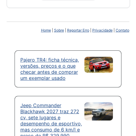
Home
|
Sobre
|
Reportar Erro
|
Privacidade
|
Contato
Pajero TR4: ficha técnica,
versões, preços e o que
checar antes de comprar
um exemplar usado
Jeep Commander
Blackhawk 2027 traz 272
cv, sete lugares e
desempenho de esportivo,
mas consumo de 6 km/l e
preço de R$ 329.990