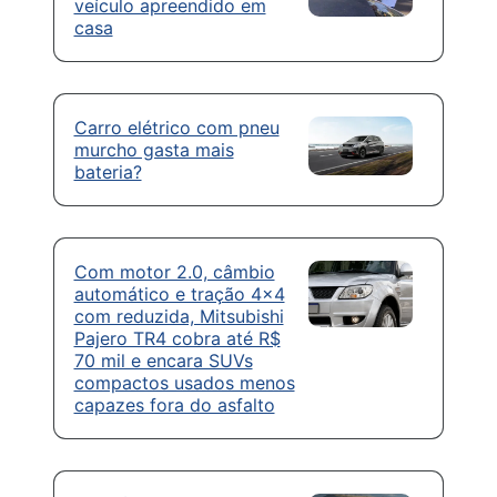
veículo apreendido em
casa
Carro elétrico com pneu
murcho gasta mais
bateria?
Com motor 2.0, câmbio
automático e tração 4×4
com reduzida, Mitsubishi
Pajero TR4 cobra até R$
70 mil e encara SUVs
compactos usados menos
capazes fora do asfalto