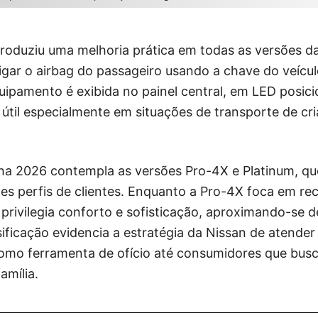
roduziu uma melhoria prática em todas as versões da
ligar o airbag do passageiro usando a chave do veícu
uipamento é exibida no painel central, em LED posic
o útil especialmente em situações de transporte de c
nha 2026 contempla as versões Pro-4X e Platinum, q
es perfis de clientes. Enquanto a Pro-4X foca em rec
 privilegia conforto e sofisticação, aproximando-se 
ificação evidencia a estratégia da Nissan de atende
omo ferramenta de ofício até consumidores que bus
família.