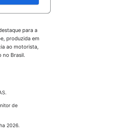
destaque para a
ape, produzida em
ia ao motorista,
no Brasil.
AS.
nitor de
nha 2026.