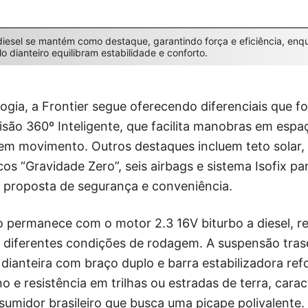
 diesel se mantém como destaque, garantindo força e eficiência, en
lo dianteiro equilibram estabilidade e conforto.
gia, a Frontier segue oferecendo diferenciais que f
ão 360º Inteligente, que facilita manobras em espaç
em movimento. Outros destaques incluem teto solar, 
os “Gravidade Zero”, seis airbags e sistema Isofix pa
a proposta de segurança e conveniência.
 permanece com o motor 2.3 16V biturbo a diesel, r
m diferentes condições de rodagem. A suspensão trase
 dianteira com braço duplo e barra estabilizadora ref
 e resistência em trilhas ou estradas de terra, carac
sumidor brasileiro que busca uma picape polivalente.