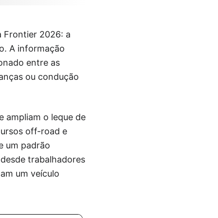
 Frontier 2026: a
lo. A informação
ionado entre as
rianças ou condução
ue ampliam o leque de
ursos off-road e
de um padrão
r desde trabalhadores
cam um veículo