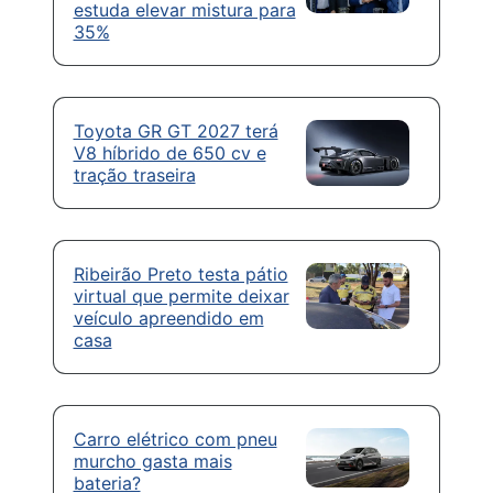
estuda elevar mistura para
35%
Toyota GR GT 2027 terá
V8 híbrido de 650 cv e
tração traseira
Ribeirão Preto testa pátio
virtual que permite deixar
veículo apreendido em
casa
Carro elétrico com pneu
murcho gasta mais
bateria?