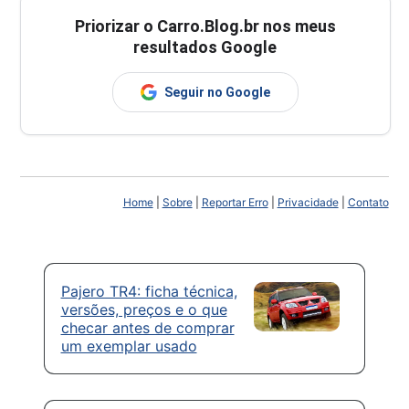
Priorizar o Carro.Blog.br nos meus
resultados Google
Seguir no Google
Home
|
Sobre
|
Reportar Erro
|
Privacidade
|
Contato
Pajero TR4: ficha técnica,
versões, preços e o que
checar antes de comprar
um exemplar usado