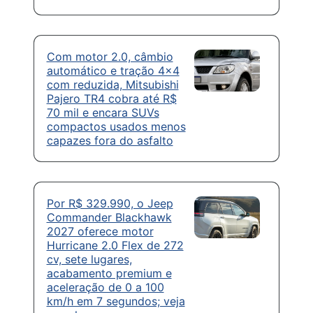
Com motor 2.0, câmbio
automático e tração 4×4
com reduzida, Mitsubishi
Pajero TR4 cobra até R$
70 mil e encara SUVs
compactos usados menos
capazes fora do asfalto
Por R$ 329.990, o Jeep
Commander Blackhawk
2027 oferece motor
Hurricane 2.0 Flex de 272
cv, sete lugares,
acabamento premium e
aceleração de 0 a 100
km/h em 7 segundos; veja