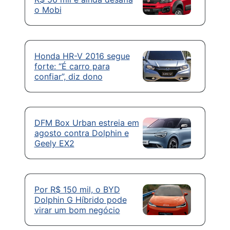
o Mobi
Honda HR-V 2016 segue
forte: “É carro para
confiar”, diz dono
DFM Box Urban estreia em
agosto contra Dolphin e
Geely EX2
Por R$ 150 mil, o BYD
Dolphin G Híbrido pode
virar um bom negócio