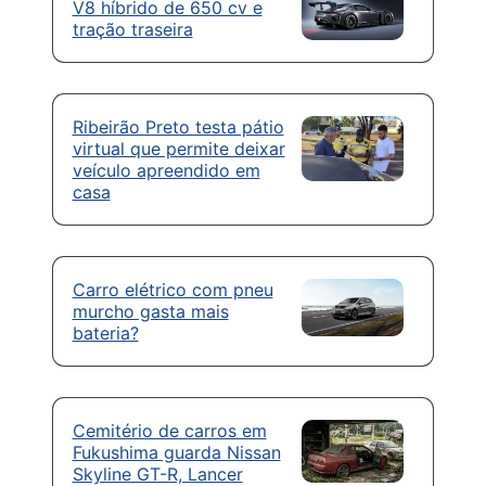
V8 híbrido de 650 cv e
tração traseira
Ribeirão Preto testa pátio
virtual que permite deixar
veículo apreendido em
casa
Carro elétrico com pneu
murcho gasta mais
bateria?
Cemitério de carros em
Fukushima guarda Nissan
Skyline GT-R, Lancer