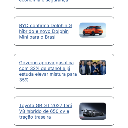
BYD confirma Dolphin G
híbrido e novo Dolphin
Mini para o Brasil
Governo aprova gasolina
com 32% de etanol e já
estuda elevar mistura para
35%
Toyota GR GT 2027 terá
V8 híbrido de 650 cv e
tração traseira