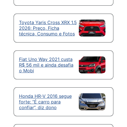
Toyota Yaris Cross XRX 1.5
2026: Preço, Ficha
técnica, Consumo e Fotos
Fiat Uno Way 2021 custa
R$ 56 mil e ainda desafia
o Mobi
Honda HR-V 2016 segue
forte: “É carro para
confiar”, diz dono