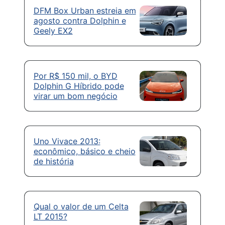
DFM Box Urban estreia em
agosto contra Dolphin e
Geely EX2
Por R$ 150 mil, o BYD
Dolphin G Híbrido pode
virar um bom negócio
Uno Vivace 2013:
econômico, básico e cheio
de história
Qual o valor de um Celta
LT 2015?