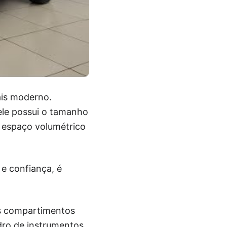
ais moderno.
 ele possui o tamanho
 espaço volumétrico
 e confiança, é
os compartimentos
dro de instrumentos