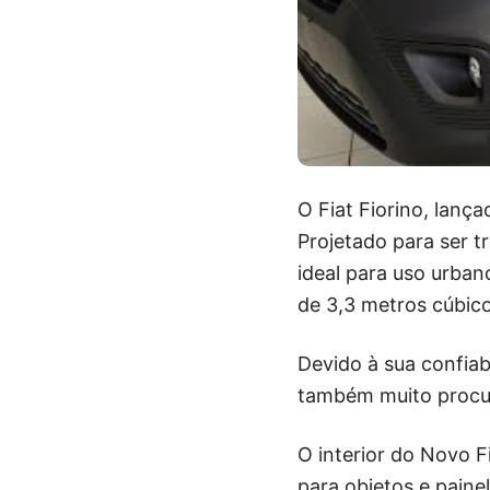
O Fiat Fiorino, lan
Projetado para ser t
ideal para uso urba
de 3,3 metros cúbico
Devido à sua confiab
também muito procu
O interior do Novo 
para objetos e paine