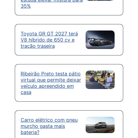
35%
Toyota GR GT 2027 terá
V8 híbrido de 650 cv e
tração traseira
Ribeirão Preto testa pátio
virtual que permite deixar
veículo apreendido em
casa
Carro elétrico com pneu
murcho gasta mais
bateria?