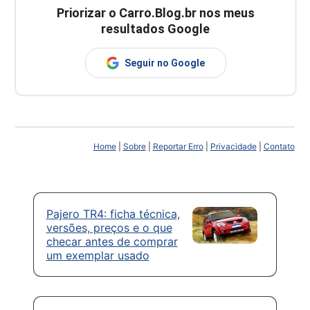
Priorizar o Carro.Blog.br nos meus
resultados Google
Seguir no Google
Home
|
Sobre
|
Reportar Erro
|
Privacidade
|
Contato
Pajero TR4: ficha técnica,
versões, preços e o que
checar antes de comprar
um exemplar usado