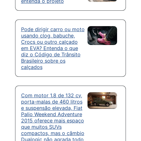
entenda o projeto
Pode dirigir carro ou moto
usando clog, babuche,
Crocs ou outro calçado
em EVA? Entenda o que
diz o Código de Trânsito
Brasileiro sobre os
calçados
Com motor 1.8 de 132 cv,
porta-malas de 460 litros
e suspensão elevada, Fiat
Palio Weekend Adventure
2015 oferece mais espaço
que muitos SUVs
compactos, mas o câmbio
Dualogic não agrada todo