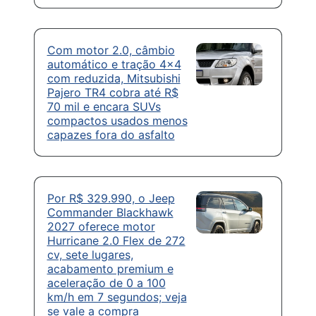
Com motor 2.0, câmbio
automático e tração 4×4
com reduzida, Mitsubishi
Pajero TR4 cobra até R$
70 mil e encara SUVs
compactos usados menos
capazes fora do asfalto
Por R$ 329.990, o Jeep
Commander Blackhawk
2027 oferece motor
Hurricane 2.0 Flex de 272
cv, sete lugares,
acabamento premium e
aceleração de 0 a 100
km/h em 7 segundos; veja
se vale a compra