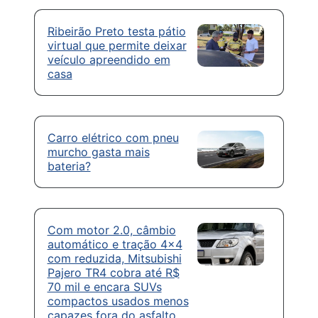
Ribeirão Preto testa pátio
virtual que permite deixar
veículo apreendido em
casa
Carro elétrico com pneu
murcho gasta mais
bateria?
Com motor 2.0, câmbio
automático e tração 4×4
com reduzida, Mitsubishi
Pajero TR4 cobra até R$
70 mil e encara SUVs
compactos usados menos
capazes fora do asfalto