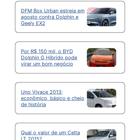
DFM Box Urban estreia em
agosto contra Dolphin e
Geely EX2
Por R$ 150 mil, o BYD
Dolphin G Híbrido pode
virar um bom negócio
Uno Vivace 2013:
econômico, básico e cheio
de história
Qual o valor de um Celta
LT 2015?