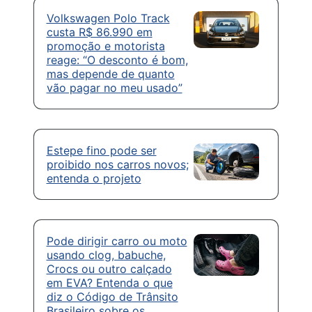
Volkswagen Polo Track
custa R$ 86.990 em
promoção e motorista
reage: “O desconto é bom,
mas depende de quanto
vão pagar no meu usado”
Estepe fino pode ser
proibido nos carros novos;
entenda o projeto
Pode dirigir carro ou moto
usando clog, babuche,
Crocs ou outro calçado
em EVA? Entenda o que
diz o Código de Trânsito
Brasileiro sobre os