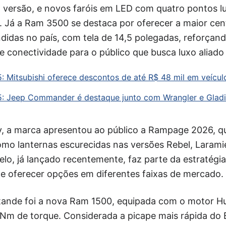
 versão, e novos faróis em LED com quatro pontos l
 Já a Ram 3500 se destaca por oferecer a maior cent
didas no país, com tela de 14,5 polegadas, reforçan
e conectividade para o público que busca luxo aliad
: Mitsubishi oferece descontos de até R$ 48 mil em veícul
5: Jeep Commander é destaque junto com Wrangler e Gladi
, a marca apresentou ao público a Rampage 2026, 
como lanternas escurecidas nas versões Rebel, Laram
elo, já lançado recentemente, faz parte da estratégi
ha e oferecer opções em diferentes faixas de mercado.
stande foi a nova Ram 1500, equipada com o motor Hu
Nm de torque. Considerada a picape mais rápida do Br