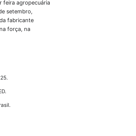
 feira agropecuária
 de setembro,
da fabricante
na força, na
25.
ED.
asil.