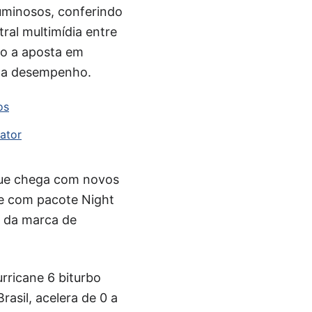
uminosos, conferindo
ral multimídia entre
do a aposta em
o a desempenho.
os
ator
que chega com novos
ie com pacote Night
a da marca de
rricane 6 biturbo
asil, acelera de 0 a