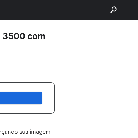
buscar
e 3500 com
forçando sua imagem