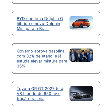
BYD confirma Dolphin G
híbrido e novo Dolphin
Mini para o Brasil
Governo aprova gasolina
com 32% de etanol e já
estuda elevar mistura para
35%
Toyota GR GT 2027 terá
V8 híbrido de 650 cv e
tração traseira