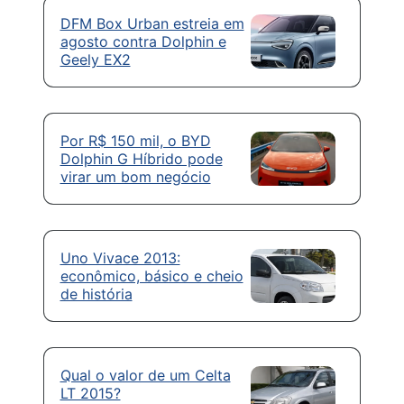
DFM Box Urban estreia em
agosto contra Dolphin e
Geely EX2
Por R$ 150 mil, o BYD
Dolphin G Híbrido pode
virar um bom negócio
Uno Vivace 2013:
econômico, básico e cheio
de história
Qual o valor de um Celta
LT 2015?