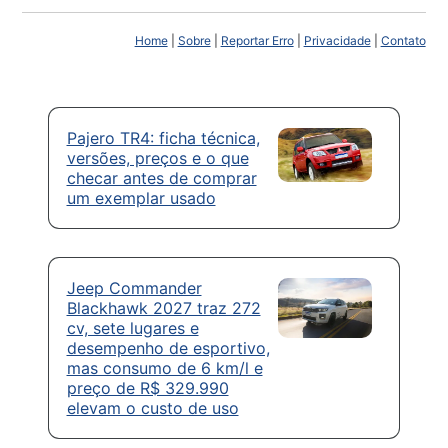
Home
|
Sobre
|
Reportar Erro
|
Privacidade
|
Contato
Pajero TR4: ficha técnica,
versões, preços e o que
checar antes de comprar
um exemplar usado
Jeep Commander
Blackhawk 2027 traz 272
cv, sete lugares e
desempenho de esportivo,
mas consumo de 6 km/l e
preço de R$ 329.990
elevam o custo de uso