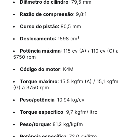
Diâmetro do cilindro
: 79,5 mm
Razão de compressão
: 9,8:1
Curso do pistão
: 80,5 mm
Deslocamento
: 1598 cm³
Potência máxima
: 115 cv (A) / 110 cv (G) a
5750 rpm
Código do motor
: K4M
Torque máximo
: 15,5 kgfm (A) / 15,1 kgfm
(G) a 3750 rpm
Peso/potência
: 10,94 kg/cv
Torque específico
: 9,7 kgfm/litro
Peso/torque
: 81,2 kg/kgfm
Potência específica
: 72,0 cv/litro