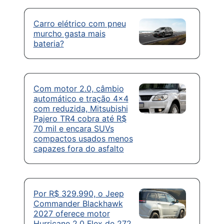
Carro elétrico com pneu
murcho gasta mais
bateria?
Com motor 2.0, câmbio
automático e tração 4×4
com reduzida, Mitsubishi
Pajero TR4 cobra até R$
70 mil e encara SUVs
compactos usados menos
capazes fora do asfalto
Por R$ 329.990, o Jeep
Commander Blackhawk
2027 oferece motor
Hurricane 2.0 Flex de 272