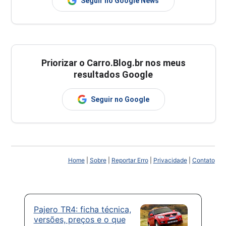
Seguir no Google News
Priorizar o Carro.Blog.br nos meus
resultados Google
Seguir no Google
Home
|
Sobre
|
Reportar Erro
|
Privacidade
|
Contato
Pajero TR4: ficha técnica,
versões, preços e o que