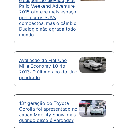
e suspensão elevada, Fiat
Palio Weekend Adventure
2015 oferece mais espaço
que muitos SUVs
compactos, mas o câmbio
Dualogic não agrada todo
mundo
Avaliação do Fiat Uno
Mille Economy 1.0 4p
2013: O último ano do Uno
quadrado
13ª geração do Toyota
Corolla foi apresentado no
Japan Mobility Show, mas
quando disso é verdade?