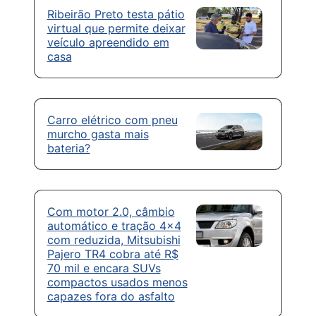
Ribeirão Preto testa pátio
virtual que permite deixar
veículo apreendido em
casa
Carro elétrico com pneu
murcho gasta mais
bateria?
Com motor 2.0, câmbio
automático e tração 4×4
com reduzida, Mitsubishi
Pajero TR4 cobra até R$
70 mil e encara SUVs
compactos usados menos
capazes fora do asfalto