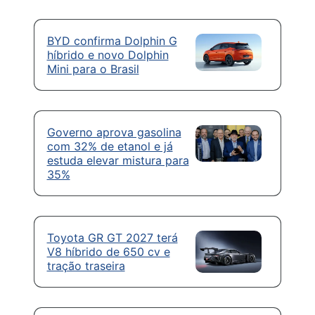
BYD confirma Dolphin G
híbrido e novo Dolphin
Mini para o Brasil
Governo aprova gasolina
com 32% de etanol e já
estuda elevar mistura para
35%
Toyota GR GT 2027 terá
V8 híbrido de 650 cv e
tração traseira