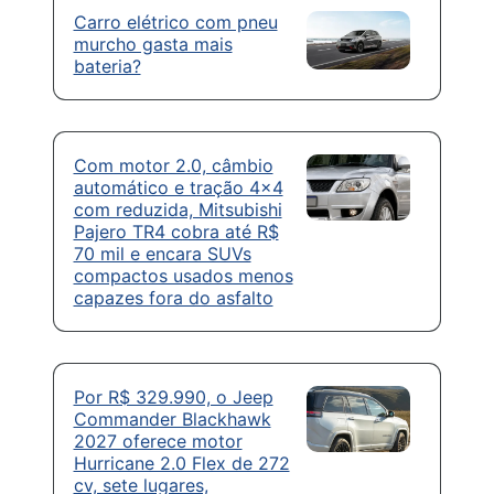
Carro elétrico com pneu
murcho gasta mais
bateria?
Com motor 2.0, câmbio
automático e tração 4×4
com reduzida, Mitsubishi
Pajero TR4 cobra até R$
70 mil e encara SUVs
compactos usados menos
capazes fora do asfalto
Por R$ 329.990, o Jeep
Commander Blackhawk
2027 oferece motor
Hurricane 2.0 Flex de 272
cv, sete lugares,