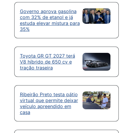
Governo aprova gasolina
com 32% de etanol e já
estuda elevar mistura para
35%
Toyota GR GT 2027 terá
V8 híbrido de 650 cv e
tração traseira
Ribeirão Preto testa pátio
virtual que permite deixar
veículo apreendido em
casa