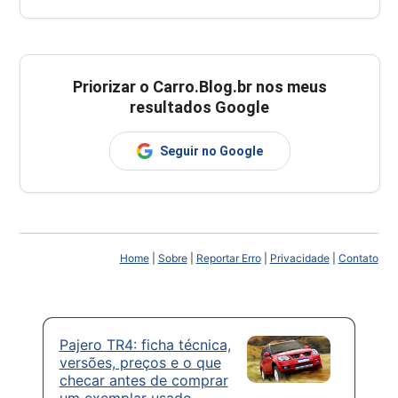
Priorizar o Carro.Blog.br nos meus
resultados Google
Seguir no Google
Home
|
Sobre
|
Reportar Erro
|
Privacidade
|
Contato
Pajero TR4: ficha técnica,
versões, preços e o que
checar antes de comprar
um exemplar usado