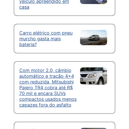
veículo apreendido em
casa
Carro elétrico com pneu
murcho gasta mais
bateria?
Com motor 2.0, câmbio
automático e tração 4×4
com reduzida, Mitsubishi
Pajero TR4 cobra até R$
70 mil e encara SUVs
compactos usados menos
capazes fora do asfalto