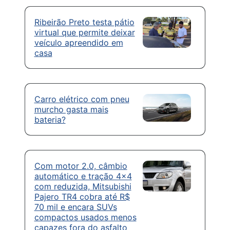
Ribeirão Preto testa pátio
virtual que permite deixar
veículo apreendido em
casa
Carro elétrico com pneu
murcho gasta mais
bateria?
Com motor 2.0, câmbio
automático e tração 4×4
com reduzida, Mitsubishi
Pajero TR4 cobra até R$
70 mil e encara SUVs
compactos usados menos
capazes fora do asfalto