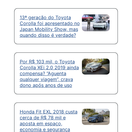
13ª geração do Toyota
Corolla foi apresentado no
Japan Mobility Show, mas
quando disso é verdade?
Por R$ 103 mil, o Toyota
Corolla XEi 2.0 2019 ainda
compensa? “Aguenta
qualquer viagem”, crava
dono após anos de uso
Honda Fit EXL 2018 custa
cerca de R$ 78 mil e
aposta em espaço,
economia e segurança