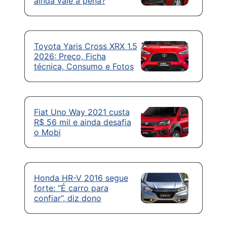
ainda vale a pena?
Toyota Yaris Cross XRX 1.5
2026: Preço, Ficha
técnica, Consumo e Fotos
Fiat Uno Way 2021 custa
R$ 56 mil e ainda desafia
o Mobi
Honda HR-V 2016 segue
forte: “É carro para
confiar”, diz dono