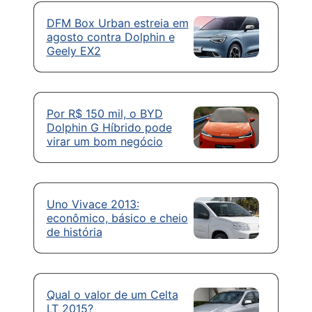
DFM Box Urban estreia em
agosto contra Dolphin e
Geely EX2
Por R$ 150 mil, o BYD
Dolphin G Híbrido pode
virar um bom negócio
Uno Vivace 2013:
econômico, básico e cheio
de história
Qual o valor de um Celta
LT 2015?