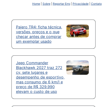
Home
|
Sobre
|
Reportar Erro
|
Privacidade
|
Contato
Pajero TR4: ficha técnica,
versões, preços e o que
checar antes de comprar
um exemplar usado
Jeep Commander
Blackhawk 2027 traz 272
cv, sete lugares e
desempenho de esportivo,
mas consumo de 6 km/l e
preço de R$ 329.990
elevam o custo de uso