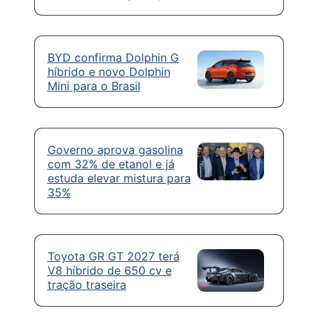
BYD confirma Dolphin G
híbrido e novo Dolphin
Mini para o Brasil
Governo aprova gasolina
com 32% de etanol e já
estuda elevar mistura para
35%
Toyota GR GT 2027 terá
V8 híbrido de 650 cv e
tração traseira