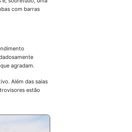
s e, sobretudo, uma
ambas com barras
cendimento
uidadosamente
e que agradam.
tivo. Além das saias
etrovisores estão