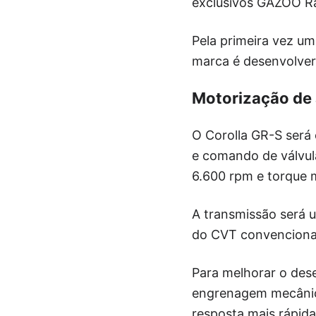
exclusivos GAZOO R
Pela primeira vez um
marca é desenvolver
Motorização de 
O Corolla GR-S será
e comando de válvula
6.600 rpm e torque 
A transmissão será u
do CVT convencional
Para melhorar o des
engrenagem mecânic
resposta mais rápida