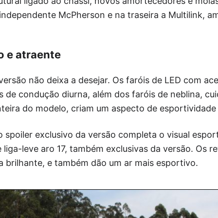
utural ligado ao chassi, novos amortecedores e mola
 independente McPherson e na traseira a Multilink, 
o e atraente
 versão não deixa a desejar. Os faróis de LED com a
s de condução diurna, além dos faróis de neblina, c
nteira do modelo, criam um aspecto de esportividad
o spoiler exclusivo da versão completa o visual espor
e liga-leve aro 17, também exclusivas da versão. Os r
a brilhante, e também dão um ar mais esportivo.