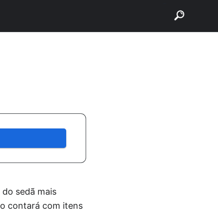
buscar
a do sedã mais
ão contará com itens