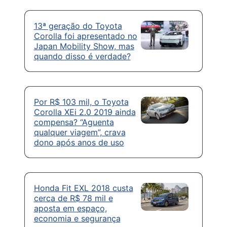
13ª geração do Toyota
Corolla foi apresentado no
Japan Mobility Show, mas
quando disso é verdade?
Por R$ 103 mil, o Toyota
Corolla XEi 2.0 2019 ainda
compensa? “Aguenta
qualquer viagem”, crava
dono após anos de uso
Honda Fit EXL 2018 custa
cerca de R$ 78 mil e
aposta em espaço,
economia e segurança