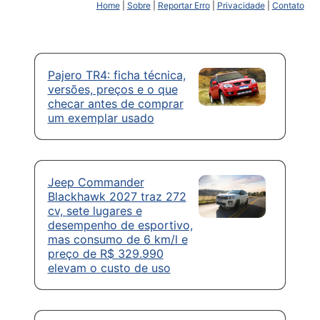
Home
|
Sobre
|
Reportar Erro
|
Privacidade
|
Contato
Pajero TR4: ficha técnica,
versões, preços e o que
checar antes de comprar
um exemplar usado
Jeep Commander
Blackhawk 2027 traz 272
cv, sete lugares e
desempenho de esportivo,
mas consumo de 6 km/l e
preço de R$ 329.990
elevam o custo de uso