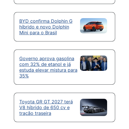
BYD confirma Dolphin G
híbrido e novo Dolphin
Mini para o Brasil
Governo aprova gasolina
com 32% de etanol e já
estuda elevar mistura para
35%
Toyota GR GT 2027 terá
V8 híbrido de 650 cv e
tração traseira