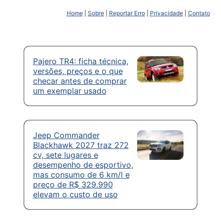
Home
|
Sobre
|
Reportar Erro
|
Privacidade
|
Contato
Pajero TR4: ficha técnica,
versões, preços e o que
checar antes de comprar
um exemplar usado
Jeep Commander
Blackhawk 2027 traz 272
cv, sete lugares e
desempenho de esportivo,
mas consumo de 6 km/l e
preço de R$ 329.990
elevam o custo de uso