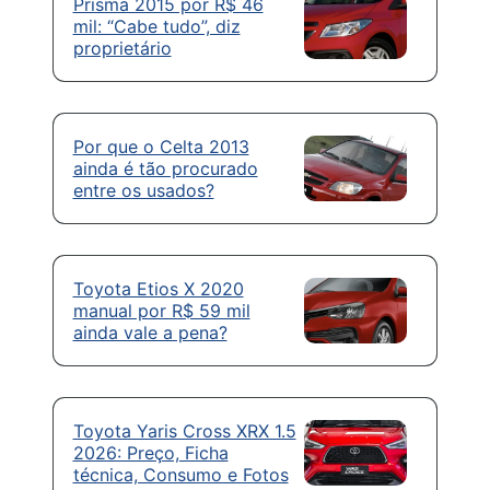
Prisma 2015 por R$ 46
mil: “Cabe tudo”, diz
proprietário
Por que o Celta 2013
ainda é tão procurado
entre os usados?
Toyota Etios X 2020
manual por R$ 59 mil
ainda vale a pena?
Toyota Yaris Cross XRX 1.5
2026: Preço, Ficha
técnica, Consumo e Fotos