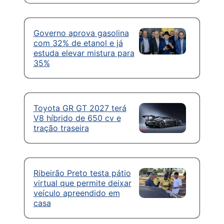
Governo aprova gasolina
com 32% de etanol e já
estuda elevar mistura para
35%
Toyota GR GT 2027 terá
V8 híbrido de 650 cv e
tração traseira
Ribeirão Preto testa pátio
virtual que permite deixar
veículo apreendido em
casa