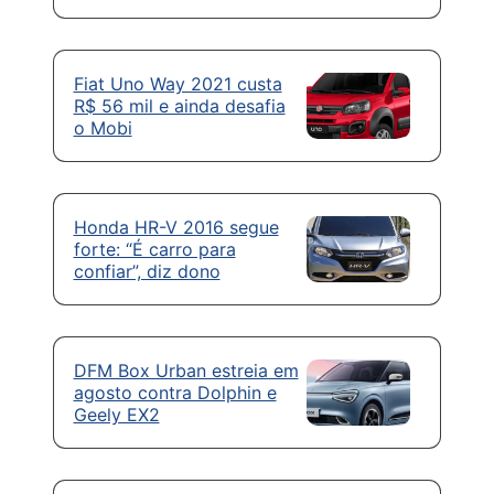
Fiat Uno Way 2021 custa
R$ 56 mil e ainda desafia
o Mobi
Honda HR-V 2016 segue
forte: “É carro para
confiar”, diz dono
DFM Box Urban estreia em
agosto contra Dolphin e
Geely EX2