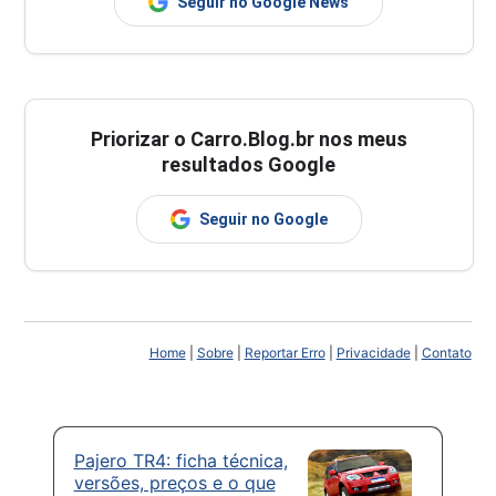
Seguir no Google News
Priorizar o Carro.Blog.br nos meus
resultados Google
Seguir no Google
Home
|
Sobre
|
Reportar Erro
|
Privacidade
|
Contato
Pajero TR4: ficha técnica,
versões, preços e o que