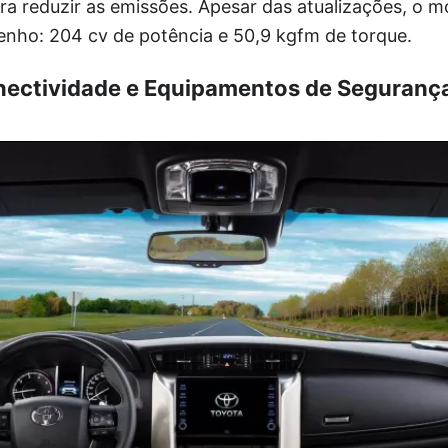
ra reduzir as emissões. Apesar das atualizações, o
ho: 204 cv de potência e 50,9 kgfm de torque.
nectividade e Equipamentos de Seguranç