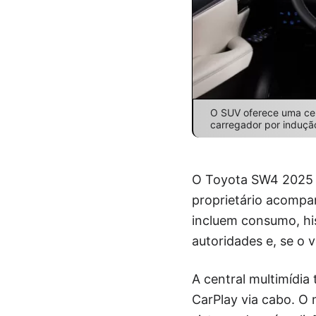
O SUV oferece uma cen
carregador por induçã
O Toyota SW4 2025 t
proprietário acompan
incluem consumo, his
autoridades e, se o 
A central multimídia
CarPlay via cabo. O