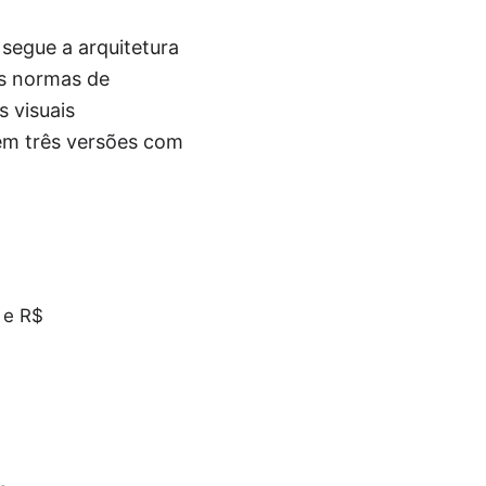
segue a arquitetura
as normas de
 visuais
 em três versões com
 e R$
.