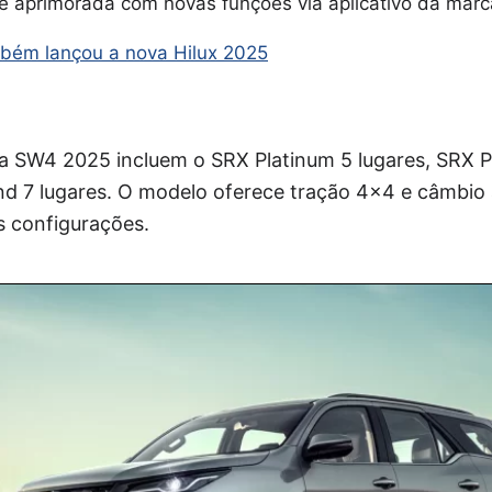
e aprimorada com novas funções via aplicativo da marc
bém lançou a nova Hilux 2025
a SW4 2025 incluem o SRX Platinum 5 lugares, SRX Pl
nd 7 lugares. O modelo oferece tração 4×4 e câmbio 
 configurações.