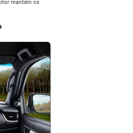
 motor mantém os
a