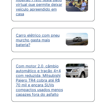
virtual que permite deixar
veículo apreendido em
casa
Carro elétrico com pneu
murcho gasta mais
bateria?
Com motor 2.0, câmbio
automático e tração 4×4
com reduzida, Mitsubishi
Pajero TR4 cobra até R$
70 mil e encara SUVs
compactos usados menos
capazes fora do asfalto