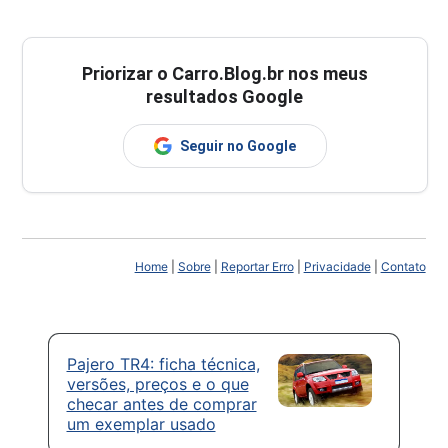
Priorizar o Carro.Blog.br nos meus
resultados Google
Seguir no Google
Home
|
Sobre
|
Reportar Erro
|
Privacidade
|
Contato
Pajero TR4: ficha técnica,
versões, preços e o que
checar antes de comprar
um exemplar usado