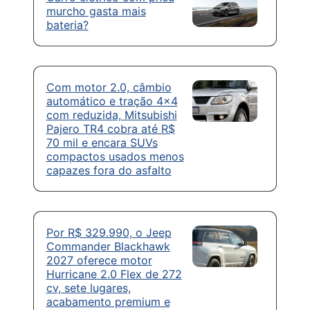
murcho gasta mais
bateria?
Com motor 2.0, câmbio
automático e tração 4×4
com reduzida, Mitsubishi
Pajero TR4 cobra até R$
70 mil e encara SUVs
compactos usados menos
capazes fora do asfalto
Por R$ 329.990, o Jeep
Commander Blackhawk
2027 oferece motor
Hurricane 2.0 Flex de 272
cv, sete lugares,
acabamento premium e