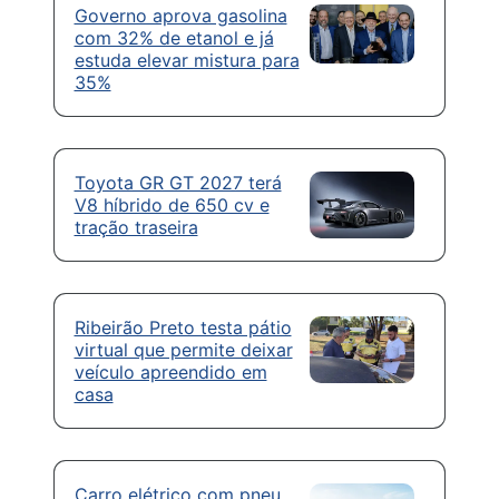
Governo aprova gasolina
com 32% de etanol e já
estuda elevar mistura para
35%
Toyota GR GT 2027 terá
V8 híbrido de 650 cv e
tração traseira
Ribeirão Preto testa pátio
virtual que permite deixar
veículo apreendido em
casa
Carro elétrico com pneu