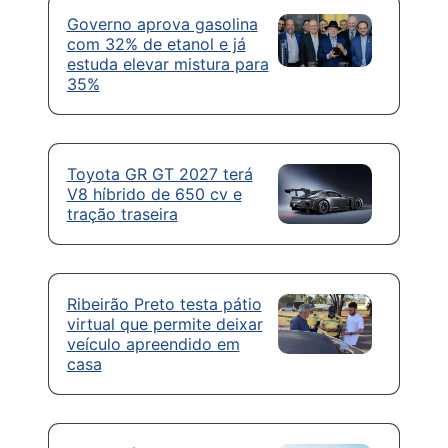
Governo aprova gasolina
com 32% de etanol e já
estuda elevar mistura para
35%
Toyota GR GT 2027 terá
V8 híbrido de 650 cv e
tração traseira
Ribeirão Preto testa pátio
virtual que permite deixar
veículo apreendido em
casa