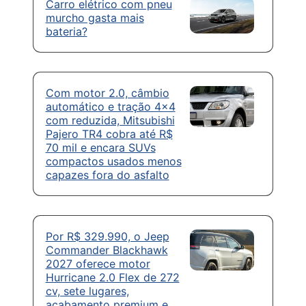
Carro elétrico com pneu
murcho gasta mais
bateria?
Com motor 2.0, câmbio
automático e tração 4×4
com reduzida, Mitsubishi
Pajero TR4 cobra até R$
70 mil e encara SUVs
compactos usados menos
capazes fora do asfalto
Por R$ 329.990, o Jeep
Commander Blackhawk
2027 oferece motor
Hurricane 2.0 Flex de 272
cv, sete lugares,
acabamento premium e