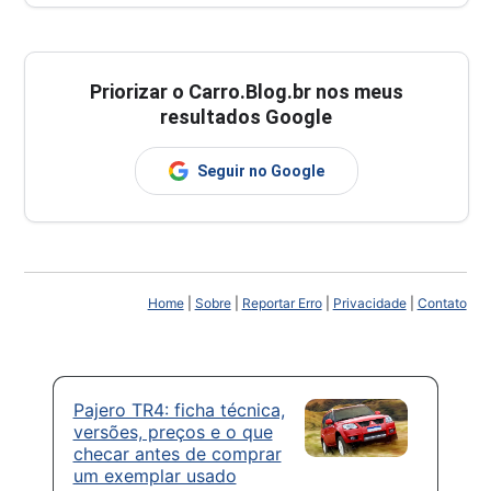
Priorizar o Carro.Blog.br nos meus
resultados Google
Seguir no Google
Home
|
Sobre
|
Reportar Erro
|
Privacidade
|
Contato
Pajero TR4: ficha técnica,
versões, preços e o que
checar antes de comprar
um exemplar usado