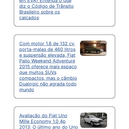
em EVA? Entenda o que
diz o Código de Trânsito
Brasileiro sobre os
calçados
Com motor 1.8 de 132 cv,
porta-malas de 460 litros
e suspensão elevada, Fiat
Palio Weekend Adventure
2015 oferece mais espaço
que muitos SUVs
compactos, mas o câmbio
Dualogic não agrada todo
mundo
Avaliação do Fiat Uno
Mille Economy 1.0 4p
2013: O último ano do Uno