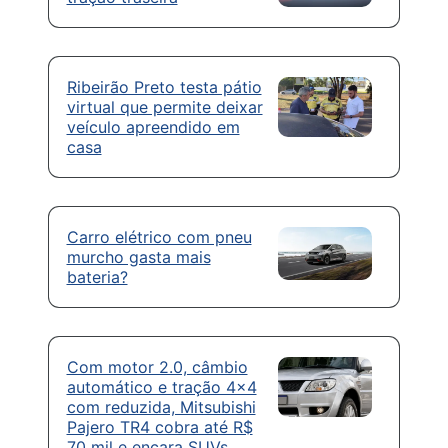
Ribeirão Preto testa pátio
virtual que permite deixar
veículo apreendido em
casa
Carro elétrico com pneu
murcho gasta mais
bateria?
Com motor 2.0, câmbio
automático e tração 4×4
com reduzida, Mitsubishi
Pajero TR4 cobra até R$
70 mil e encara SUVs