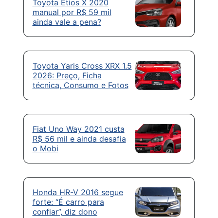
Toyota Etios X 2020
manual por R$ 59 mil
ainda vale a pena?
Toyota Yaris Cross XRX 1.5
2026: Preço, Ficha
técnica, Consumo e Fotos
Fiat Uno Way 2021 custa
R$ 56 mil e ainda desafia
o Mobi
Honda HR-V 2016 segue
forte: “É carro para
confiar”, diz dono