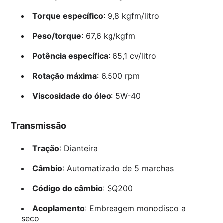
Torque específico
: 9,8 kgfm/litro
Peso/torque
: 67,6 kg/kgfm
Potência específica
: 65,1 cv/litro
Rotação máxima
: 6.500 rpm
Viscosidade do óleo
: 5W-40
Transmissão
Tração
: Dianteira
Câmbio
: Automatizado de 5 marchas
Código do câmbio
: SQ200
Acoplamento
: Embreagem monodisco a
seco