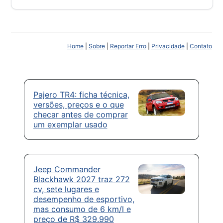
Home
|
Sobre
|
Reportar Erro
|
Privacidade
|
Contato
Pajero TR4: ficha técnica,
versões, preços e o que
checar antes de comprar
um exemplar usado
Jeep Commander
Blackhawk 2027 traz 272
cv, sete lugares e
desempenho de esportivo,
mas consumo de 6 km/l e
preço de R$ 329.990