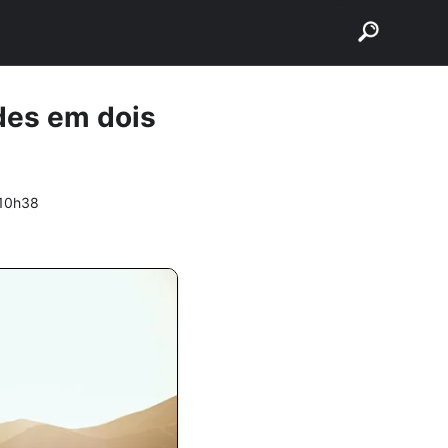
buscar
des em dois
 10h38