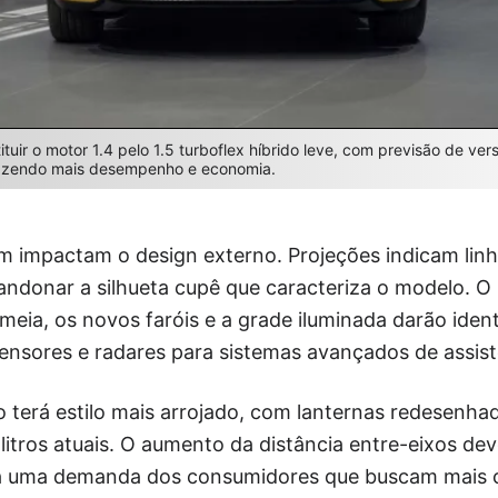
tuir o motor 1.4 pelo 1.5 turboflex híbrido leve, com previsão de ve
razendo mais desempenho e economia.
impactam o design externo. Projeções indicam linh
bandonar a silhueta cupê que caracteriza o modelo. 
meia, os novos faróis e a grade iluminada darão iden
ensores e radares para sistemas avançados de assist
o terá estilo mais arrojado, com lanternas redesenha
litros atuais. O aumento da distância entre-eixos de
a uma demanda dos consumidores que buscam mais co