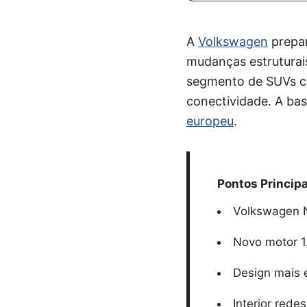
A
Volkswagen
prepar
mudanças estruturais
segmento de SUVs co
conectividade. A ba
europeu
.
Pontos Principa
Volkswagen N
Novo motor 1.
Design mais e
Interior rede