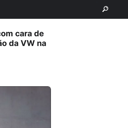
buscar
com cara de
ção da VW na