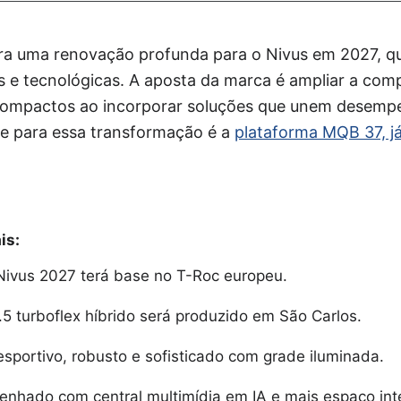
a uma renovação profunda para o Nivus em 2027, q
 e tecnológicas. A aposta da marca é ampliar a comp
mpactos ao incorporar soluções que unem desempen
se para essa transformação é a
plataforma MQB 37, já
is:
ivus 2027 terá base no T-Roc europeu.
5 turboflex híbrido será produzido em São Carlos.
sportivo, robusto e sofisticado com grade iluminada.
senhado com central multimídia em IA e mais espaço int