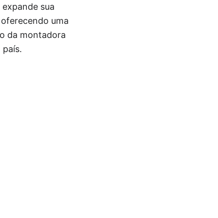
il expande sua
s, oferecendo uma
sso da montadora
 país.