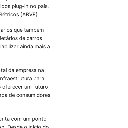
idos plug-in no país,
Elétricos (ABVE).
onários que também
ietários de carros
iabilizar ainda mais a
ntal da empresa na
infraestrutura para
o oferecer um futuro
anda de consumidores
conta com um ponto
h. Desde o início do