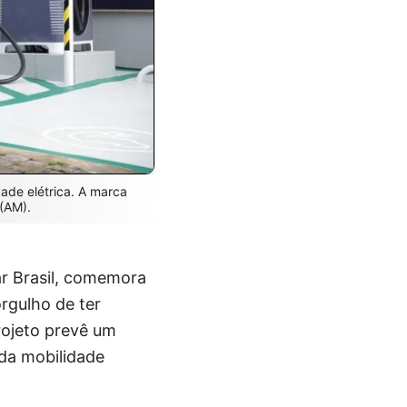
idade elétrica. A marca
(AM).
ar Brasil, comemora
orgulho de ter
rojeto prevê um
 da mobilidade