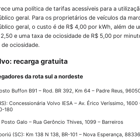
ce uma política de tarifas acessíveis para a utilizaç
úblico geral. Para os proprietários de veículos da mar
público geral, o custo é de R$ 4,00 por kWh, além de 
2,50 e uma taxa de ociosidade de R$ 5,00 por minuto
 de ociosidade.
lvo: recarga gratuita
gadores da rota sul a nordeste
Posto Buffon B91 – Rod. BR 392, Km 64 – Padre Reus, 9605
RS): Concessionária Volvo IESA – Av. Érico Veríssimo, 1600
60-180
 Posto Galo – Rua Gerôncio Thives, 1099 – Barreiros
boriú (SC): Km 138 N 138, BR-101 – Nova Esperança, 8833