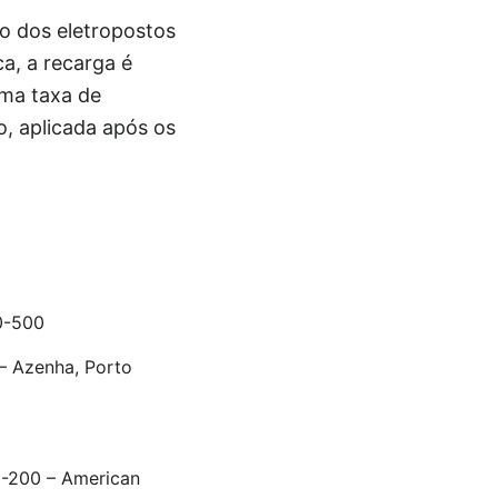
ão dos eletropostos
ca, a recarga é
uma taxa de
, aplicada após os
0-500
 – Azenha, Porto
6-200 – American