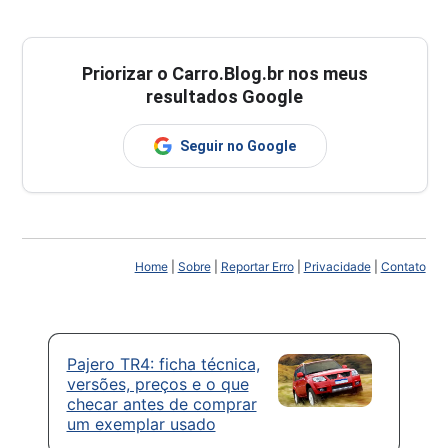
Priorizar o Carro.Blog.br nos meus
resultados Google
Seguir no Google
Home
|
Sobre
|
Reportar Erro
|
Privacidade
|
Contato
Pajero TR4: ficha técnica,
versões, preços e o que
checar antes de comprar
um exemplar usado