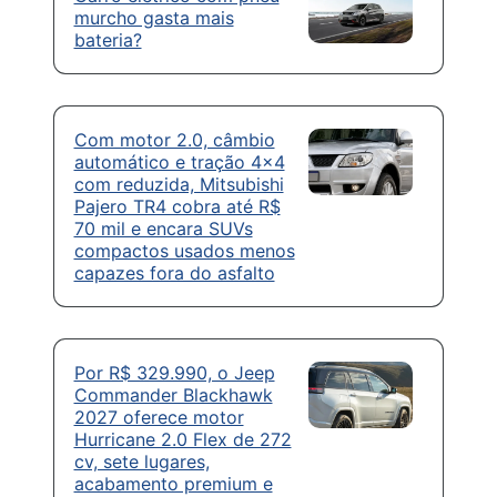
murcho gasta mais
bateria?
Com motor 2.0, câmbio
automático e tração 4×4
com reduzida, Mitsubishi
Pajero TR4 cobra até R$
70 mil e encara SUVs
compactos usados menos
capazes fora do asfalto
Por R$ 329.990, o Jeep
Commander Blackhawk
2027 oferece motor
Hurricane 2.0 Flex de 272
cv, sete lugares,
acabamento premium e