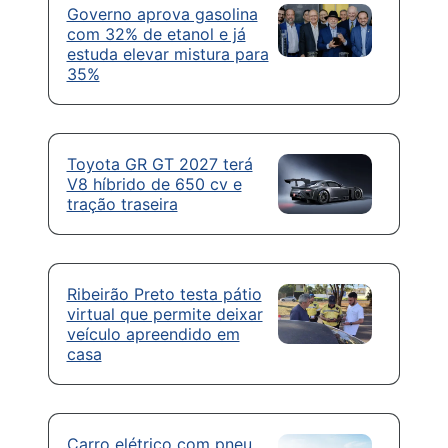
Governo aprova gasolina
com 32% de etanol e já
estuda elevar mistura para
35%
Toyota GR GT 2027 terá
V8 híbrido de 650 cv e
tração traseira
Ribeirão Preto testa pátio
virtual que permite deixar
veículo apreendido em
casa
Carro elétrico com pneu