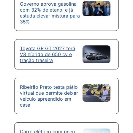
Governo aprova gasolina
com 32% de etanol e já
estuda elevar mistura para
35%
Toyota GR GT 2027 terá
V8 híbrido de 650 cv e
tração traseira
Ribeirão Preto testa pátio
virtual que permite deixar
veículo apreendido em
casa
Carro elétrico com pneu