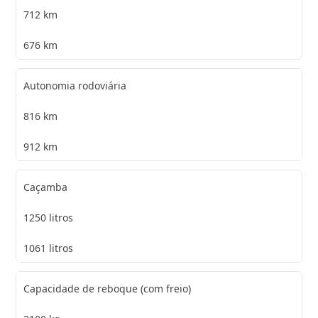
712 km
676 km
Autonomia rodoviária
816 km
912 km
Caçamba
1250 litros
1061 litros
Capacidade de reboque (com freio)