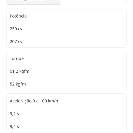
Potência
250 cv
207 cv
Torque
61,2 kgfm
52 kgfm
Aceleração 0 a 100 km/h
9,2 s
9,4 s