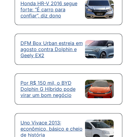
Honda HR-V 2016 segue
forte: “É carro para
confiar”, diz dono
DFM Box Urban estreia em
agosto contra Dolphin e
Geely EX2
Por R$ 150 mil, o BYD
Dolphin G Híbrido pode
virar um bom negócio
Uno Vivace 2013:
econômico, básico e cheio
de história