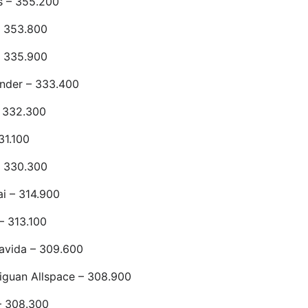
s – 355.200
– 353.800
 335.900
nder – 333.400
– 332.300
31.100
– 330.300
i – 314.900
– 313.100
avida – 309.600
iguan Allspace – 308.900
– 308.300