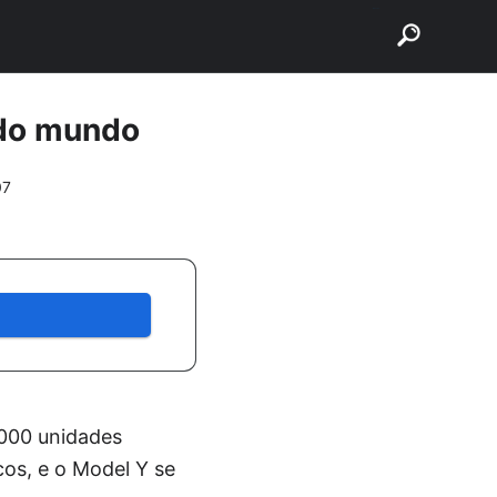
buscar
 do mundo
07
.000 unidades
cos, e o Model Y se