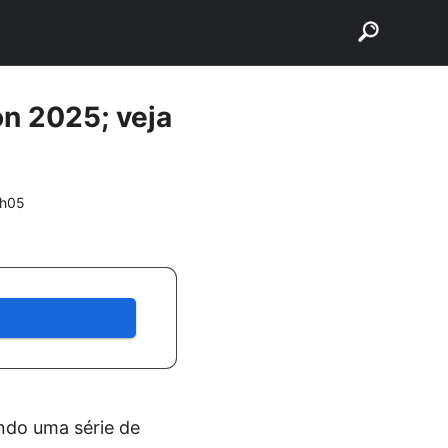
buscar
on 2025; veja
2h05
ndo uma série de