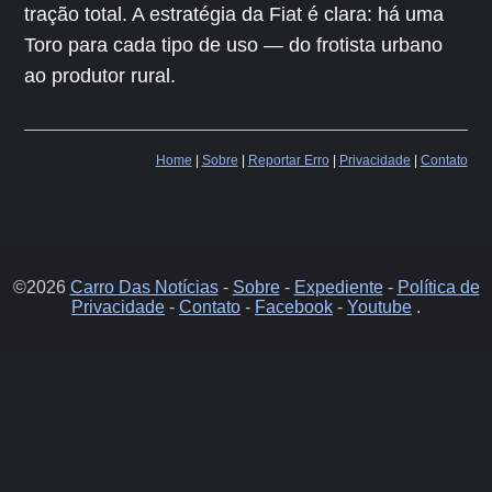
tração total. A estratégia da Fiat é clara: há uma
Toro para cada tipo de uso — do frotista urbano
ao produtor rural.
Home
|
Sobre
|
Reportar Erro
|
Privacidade
|
Contato
©2026
Carro Das Notícias
-
Sobre
-
Expediente
-
Política de
Privacidade
-
Contato
-
Facebook
-
Youtube
.