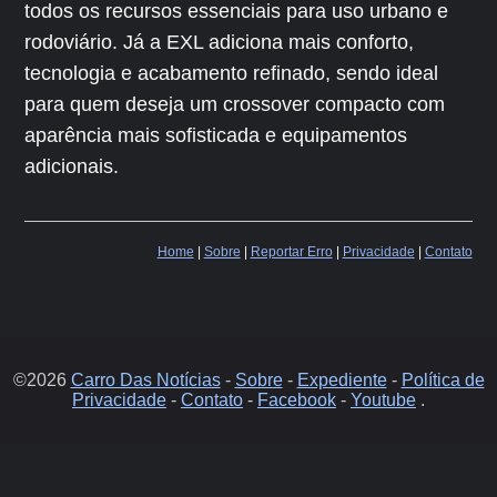
todos os recursos essenciais para uso urbano e
rodoviário. Já a EXL adiciona mais conforto,
tecnologia e acabamento refinado, sendo ideal
para quem deseja um crossover compacto com
aparência mais sofisticada e equipamentos
adicionais.
Home
|
Sobre
|
Reportar Erro
|
Privacidade
|
Contato
©2026
Carro Das Notícias
-
Sobre
-
Expediente
-
Política de
Privacidade
-
Contato
-
Facebook
-
Youtube
.