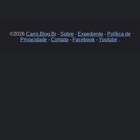
©2026
Carro.Blog.Br
-
Sobre
-
Expediente
-
Política de
Privacidade
-
Contato
-
Facebook
-
Youtube
.