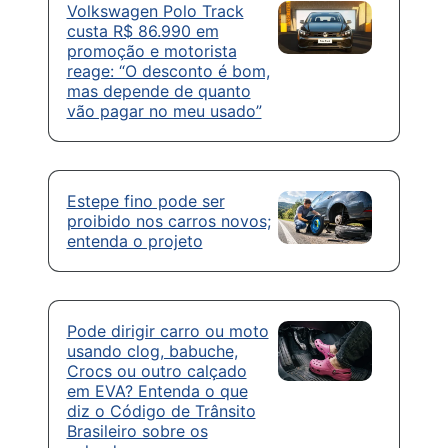
Volkswagen Polo Track
custa R$ 86.990 em
promoção e motorista
reage: “O desconto é bom,
mas depende de quanto
vão pagar no meu usado”
Estepe fino pode ser
proibido nos carros novos;
entenda o projeto
Pode dirigir carro ou moto
usando clog, babuche,
Crocs ou outro calçado
em EVA? Entenda o que
diz o Código de Trânsito
Brasileiro sobre os