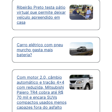
Ribeirão Preto testa pátio
virtual que permite deixar
veículo apreendido em
casa
Carro elétrico com pneu
murcho gasta mais
bateria?
Com motor 2.0, câmbio
automático e tração 4×4
com reduzida, Mitsubishi
Pajero TR4 cobra até R$
70 mil e encara SUVs
compactos usados menos
capazes fora do asfalto