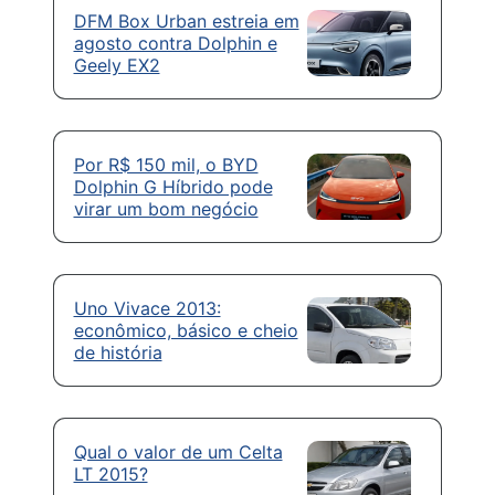
DFM Box Urban estreia em
agosto contra Dolphin e
Geely EX2
Por R$ 150 mil, o BYD
Dolphin G Híbrido pode
virar um bom negócio
Uno Vivace 2013:
econômico, básico e cheio
de história
Qual o valor de um Celta
LT 2015?