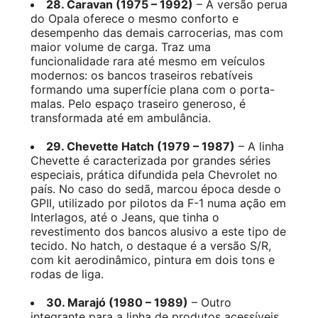
28. Caravan (1975 – 1992)
– A versão perua
do Opala oferece o mesmo conforto e
desempenho das demais carrocerias, mas com
maior volume de carga. Traz uma
funcionalidade rara até mesmo em veículos
modernos: os bancos traseiros rebatíveis
formando uma superfície plana com o porta-
malas. Pelo espaço traseiro generoso, é
transformada até em ambulância.
29. Chevette Hatch (1979 – 1987)
– A linha
Chevette é caracterizada por grandes séries
especiais, prática difundida pela Chevrolet no
país. No caso do sedã, marcou época desde o
GPII, utilizado por pilotos da F-1 numa ação em
Interlagos, até o Jeans, que tinha o
revestimento dos bancos alusivo a este tipo de
tecido. No hatch, o destaque é a versão S/R,
com kit aerodinâmico, pintura em dois tons e
rodas de liga.
30. Marajó (1980 – 1989)
– Outro
integrante para a linha de produtos acessíveis