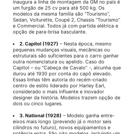
inaugura a linha de montagem da GM no país é
um furgão de 25 cv para até 500 kg. Os
modelos da mesma família são “Tourismo”,
Sedan, Voiturette, Coupé 2, Chassis “Tourismo”
e Commercial. Todos já com partida elétrica e
opção de para-brisa basculante.
2. Capitol (1927)
– Nesta época, mesmo
pequenas mudanças visuais, mecânicas ou
estruturais são suficientes para o carro ganhar
outra nomenclatura ou apelido. Caso do
Capitol – ou “Cabeça de Cavalo” -, alcunha que
durou até 1930 por conta do capô elevado.
Essas linhas têm autoria do recém-criado
centro de estilo liderado por Harley Earl,
considerado o mais influente e inovador
designer da história. Modelos trazem opção de
dois ou cinco lugares.
3. National (1928)
– Modelo ganha entre-
eixos mais longo (prevendo já o motor seis
cilindros no futuro), novos equipamentos e
potência extra. São oito modelos, incluindo um