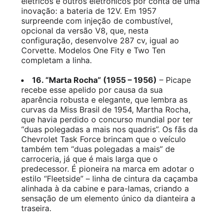
elétricos e outros eletrônicos por conta de uma
inovação: a bateria de 12V. Em 1957
surpreende com injeção de combustível,
opcional da versão V8, que, nesta
configuração, desenvolve 287 cv, igual ao
Corvette. Modelos One Fity e Two Ten
completam a linha.
16. “Marta Rocha” (1955 – 1956)
– Picape
recebe esse apelido por causa da sua
aparência robusta e elegante, que lembra as
curvas da Miss Brasil de 1954, Martha Rocha,
que havia perdido o concurso mundial por ter
“duas polegadas a mais nos quadris”. Os fãs da
Chevrolet Task Force brincam que o veículo
também tem “duas polegadas a mais” de
carroceria, já que é mais larga que o
predecessor. É pioneira na marca em adotar o
estilo “Fleetside” – linha de cintura da caçamba
alinhada à da cabine e para-lamas, criando a
sensação de um elemento único da dianteira a
traseira.