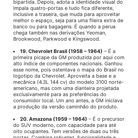
bipartida. Depois, adota a identidade visual do
Impala quatro-portas e tudo fica diferente,
inclusive a traseira, que muda para aproveitar
melhor o espaço, seja para uma fileira extra de
banco ou para bagagens. É quando a perua
chega também nas derivações Yeoman,
Brookwood, Parkwood e Kingswood.
19. Chevrolet Brasil (1958 – 1964)
– É a
primeira picape da GM produzida por aqui com
alto índice de componentes nacionais. Ganhou
esse nome, pois ostentava o mapa do Brasil no
logotipo da Chevrolet. Aproveita a base e a
mecânica (4.3L 144 cv) do modelo 3100 norte-
americano, mas com uma dianteira projetada
exclusivamente para as preferências do
consumidor local. Um ano antes, a GM iniciava
a produção da versão caminhão do produto.
20. Amazona (1959 – 1964)
– É o precursor
do SUV moderno, com capacidade para até
oito ocupantes. Tem versões de duas ou três
portas. Combina robustez, funcionalidade e