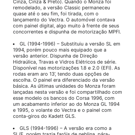
Cinza, Cinza & Preto). Quando o Monza foi
remodelado, a versão Classic permaneceu
quase até o seu fim, foi tirada, com o
lançamento do Vectra. O automóvel contava
com painel digital, algo muito à frente de seus
concorrentes e dispunha de motorização MPFI.
GL (1994-1996) – Substituiu a versão SL em
1994, porém pouco mais equipado que a
versão anterior. Dispunha de Direção
Hidraúlica, Travas e Vidros Elétricos de série.
Disponível nas motorizações 1.8 e 2.0 (EFI). As
rodas eram aro 13’, tendo duas opções de
escolha. O painel era diferenciado da versão
básica. As últimas unidades do Monza foram
lançadas nesta versão e foi compartilhado com
esse modelo os bancos do Corsa 1996, com
um acabamento inferior ao do Monza GL 1994
e 1995, o volante do Vectra e o painel com
conta-giros do Kadett GLS.
GLS (1994-1996) – A versão era como a
SL/E, porém trazia faróis de neblina, pára-