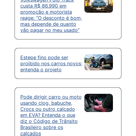
custa R$ 86.990 em
promoção e motorista
reage: “O desconto é bom,
mas depende de quanto
vão pagar no meu usado”
Estepe fino pode ser
proibido nos carros novos;
entenda o projeto
Pode dirigir carro ou moto
usando clog, babuche,
Crocs ou outro calçado
em EVA? Entenda o que
diz o Código de Trânsito
Brasileiro sobre os
calçados