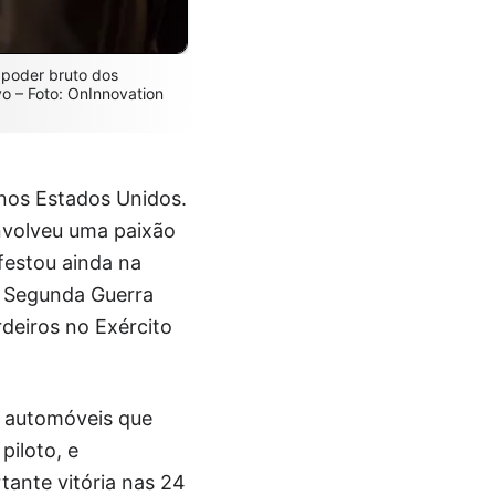
 poder bruto dos
o – Foto: OnInnovation
 nos Estados Unidos.
nvolveu uma paixão
festou ainda na
 A Segunda Guerra
rdeiros no Exército
de automóveis que
iloto, e
tante vitória nas 24