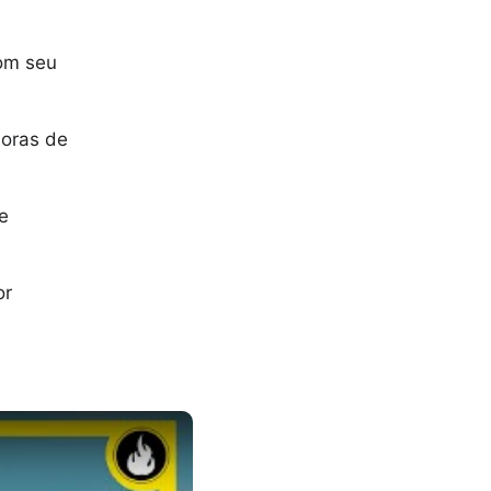
om seu
Horas de
e
or