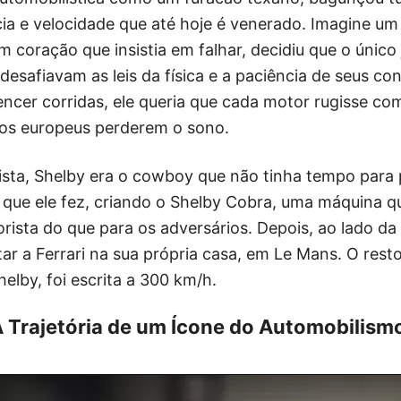
ia e velocidade que até hoje é venerado. Imagine 
m coração que insistia em falhar, decidiu que o único 
 desafiavam as leis da física e a paciência de seus co
ncer corridas, ele queria que cada motor rugisse co
ros europeus perderem o sono.
rtista, Shelby era o cowboy que não tinha tempo para 
so que ele fez, criando o Shelby Cobra, uma máquina q
rista do que para os adversários. Depois, ao lado da 
tar a Ferrari na sua própria casa, em Le Mans. O rest
elby, foi escrita a 300 km/h.
 A Trajetória de um Ícone do Automobilism