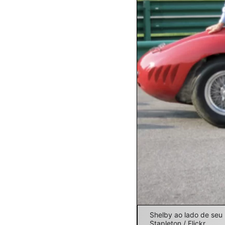
Shelby ao lado de seu
Stapleton / Flickr