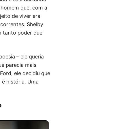
um homem que, com a
jeito de viver era
ncorrentes. Shelby
m tanto poder que
poesia – ele queria
ue parecia mais
Ford, ele decidiu que
o é história. Uma
o