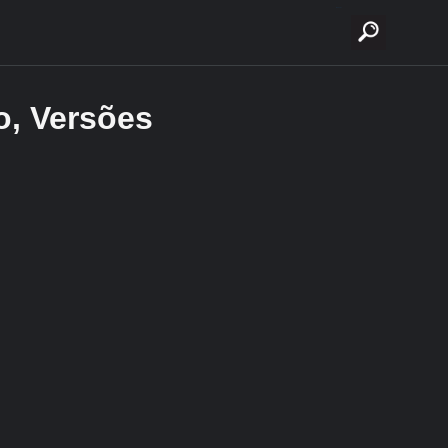
buscar
o, Versões