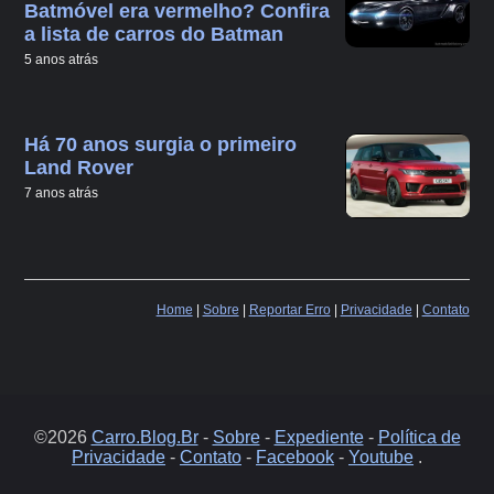
Batmóvel era vermelho? Confira
a lista de carros do Batman
5 anos atrás
Há 70 anos surgia o primeiro
Land Rover
7 anos atrás
Home
|
Sobre
|
Reportar Erro
|
Privacidade
|
Contato
©2026
Carro.Blog.Br
-
Sobre
-
Expediente
-
Política de
Privacidade
-
Contato
-
Facebook
-
Youtube
.