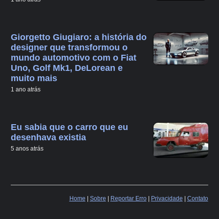
Giorgetto Giugiaro: a história do
designer que transformou o
mundo automotivo com o Fiat
Uno, Golf Mk1, DeLorean e
muito mais
1 ano atrás
Eu sabia que o carro que eu
desenhava existia
5 anos atrás
Home
|
Sobre
|
Reportar Erro
|
Privacidade
|
Contato